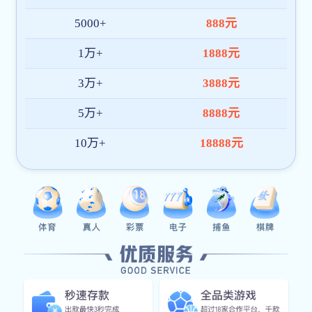
具体来看，在关键时刻，阿特金森没有选择激进地改变阵容
或是实施更具侵略性的战术。这种选择可能源自于对团队稳
定性的考虑，但也使得哈登等核心球员无法充分发挥其个人
能力。
此外，阿特金森在轮换上也显得相对保守，没有及时调整阵
容以应对活塞队不断变化的防守策略。这种局限性不仅影响
了球队整体表现，也使得一些年轻球员失去了锻炼和成长的
重要机会。
2、球员表现：哈登状态低迷
作为球队核心，哈登本场比赛未能达到预期，他的低迷状态
无疑是导致球队失利的重要因素之一。在进攻端，他频频出
现失误且投篮命中率不佳，这直接影响了全队士气和攻击效
率。