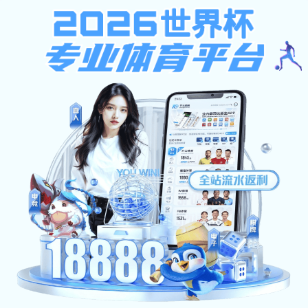
注册入口
欧宝APP官网入口
· 体育观
看更便捷
连接你的赛事视野，打造球迷专属的数字主场。
欧宝app
官网入口网页版
提供多终端支持、高清视频、 实时比分与
赛事推荐，让你随时随地畅享体育内容。
网页端入口