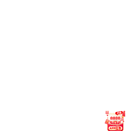
包括激励哈登走出低谷，实现个人价值与团队目标双重提
升。
与此同时，加强赛后总结与交流也是十分必要的一步，通过
共同讨论找出问题所在并制定相应解决方案，可以有效增强
球队凝聚力，提高整体竞争力。此外，引入新的战术思路或
人员搭配，将会为未来带来新的希望与可能性。
总之，通过不断反思与实践，相信这支团队能够迅速调整状
态，在后续赛事中更好地展示自身实力，同时向着季后赛席
位奋勇前行，为广大球迷带来更精彩、更激烈的篮球盛宴。
总结：
综上所述，本场比赛通过记者点评揭示了阿特金森战术上的
保守，以及哈登状态不足所带来的负面影响。同时，对手活
塞队凭借强悍风格取得胜利，这一切都表明篮球是一项充满
变数和挑战性的运动。只有通过不断摸索与适应才能立于不