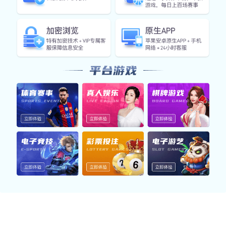
尽管哈登在场上依然努力寻求突破，但活塞队严密的防守让
他难以施展拳脚。而当他试图承担更多责任时，却又因过度
紧张而导致了一系列错误判断。从某种程度上说，这也是由
于阿特金森未能提供足够支持，使得哈登在关键时刻孤立无
援。
值得注意的是，尽管状态低迷，但哈登依然是一名具有超强
实力和经验值的球员，只要找到合适的方法与节奏，他有能
力迅速回暖。因此，对于接下来的比赛来说，如何帮助他恢
复状态将是至关重要的一环。
3、对手评价：活塞展现强硬风格
相比之下，活塞队在本场比赛中展现出了极为强硬的风格。
他们通过有效地执行战术，加强防守力度，不断搅扰对方进
攻，从而成功限制了哈登及其他核心球员的发展空间。这样