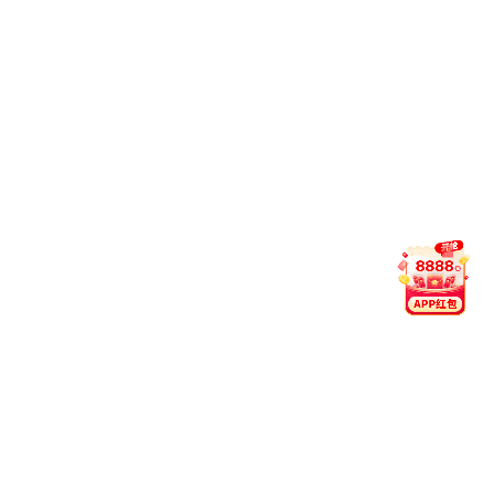
不依赖门将的U17国足凭借前锋单兵能力强势挺进决赛
2026-07-11
23 次浏览