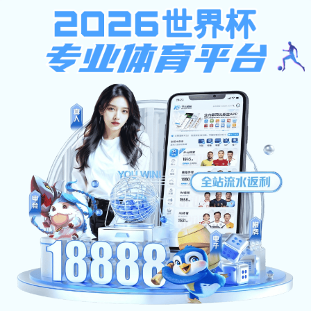
注册入口
首页
体育动态
全部
最新
热门
推荐