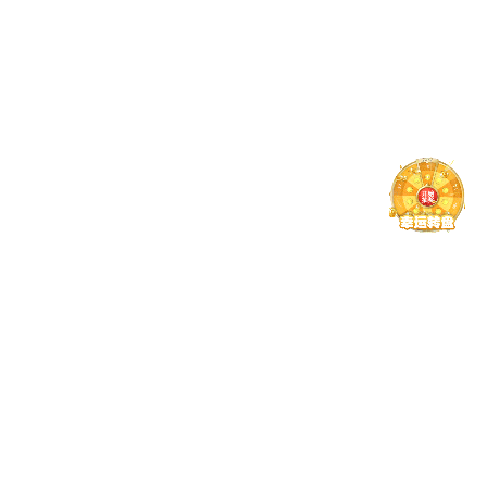
斯卡洛尼确认巴列尔迪缺席世界杯蒙铁尔莫利纳帕雷德
斯伤情仍待观察
2026-07-17
16 次浏览